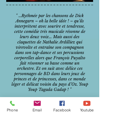
" …Rythmée par les chansons de Dick
Annegarn – oh la belle idée ! – qu’ils
interprètent avec sourire et tendresse,
cette comédie très musicale résonne de
leurs deux voix… Mais aussi des
claquettes de Nathalie Ardilliez qui
virevolte et entraîne son compagnon
dans son tap-dance et ses percussions
corporelles alors que François Puyalto
fait résonner sa basse comme un
orchestre. Et on suit avec délice ces
personnages de BD dans leurs jeux de
princes et de princesses, dans ce monde
léger et délicat voisin du pays d’Oz. Youp
Youp Tagada Gadap ! "
GILLES AVISSE
(Festi'Val de Marne)
Phone
Email
Facebook
Youtube