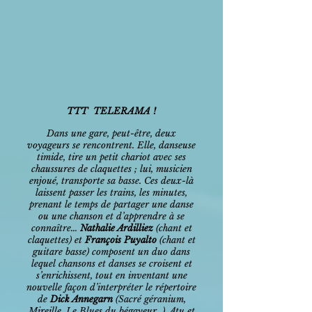
TTT TELERAMA !
Dans une gare, peut-être, deux
voyageurs se rencontrent. Elle, danseuse
timide, tire un petit chariot avec ses
chaussures de claquettes ; lui, musicien
enjoué, transporte sa basse. Ces deux-là
laissent passer les trains, les minutes,
prenant le temps de partager une danse
ou une chanson et d’apprendre à se
connaître…
Nathalie Ardilliez
(chant et
claquettes) et
François Puyalto
(chant et
guitare basse) composent un duo dans
lequel chansons et danses se croisent et
s’enrichissent, tout en inventant une
nouvelle façon d’interpréter le répertoire
de
Dick Annegarn
(Sacré géranium,
Mireille, Le Blues du bégayeur…). Atu et