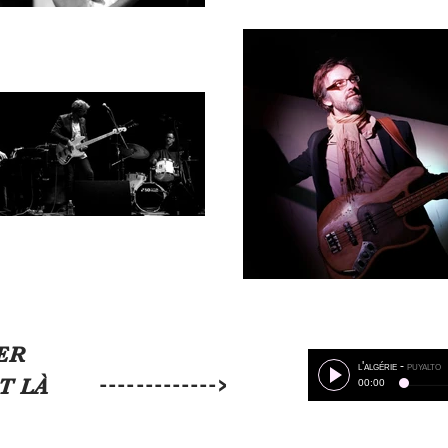
ER
l'algérie
-
puyalto
------------->
T LÀ
00:00