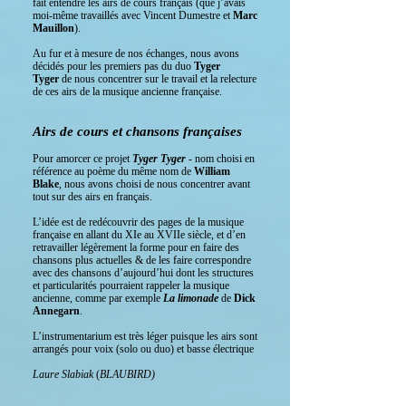
fait entendre les airs de cours français (que j’avais
moi-même travaillés avec Vincent Dumestre et
Marc
Mauillon
).
Au fur et à mesure de nos échanges, nous avons
décidés pour les premiers pas du duo
Tyger
Tyger
de nous concentrer sur le travail et la relecture
de ces airs de la musique ancienne française.
Airs de cours et chansons françaises
Pour amorcer ce projet
Tyger Tyger
- nom choisi en
référence au poème du même nom de
William
Blake
, nous avons choisi de nous concentrer avant
tout sur des airs en français.
L’idée est de redécouvrir des pages de la musique
française en allant du XIe au XVIIe siècle, et d’en
retravailler légèrement la forme pour en faire des
chansons plus actuelles & de les faire correspondre
avec des chansons d’aujourd’hui dont les structures
et particularités pourraient rappeler la musique
ancienne, comme par exemple
La limonade
de
Dick
Annegarn
.
L’instrumentarium est très léger puisque les airs sont
arrangés pour voix (solo ou duo) et basse électrique
Laure Slabiak
(
BLAUBIRD)