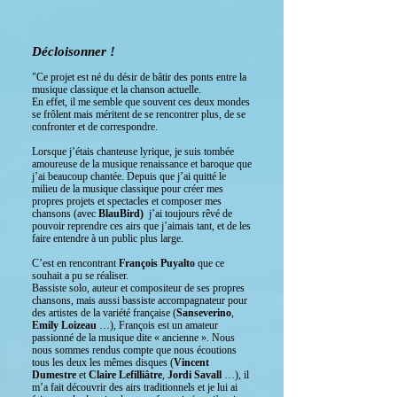
Décloisonner !
"Ce projet est né du désir de bâtir des ponts entre la
musique classique et la chanson actuelle.
En effet, il me semble que souvent ces deux mondes
se frôlent mais méritent de se rencontrer plus, de se
confronter et de correspondre.
Lorsque j’étais chanteuse lyrique, je suis tombée
amoureuse de la musique renaissance et baroque que
j’ai beaucoup chantée. Depuis que j’ai quitté le
milieu de la musique classique pour créer mes
propres projets et spectacles et composer mes
chansons (avec
BlauBird
)
j’ai toujours rêvé de
pouvoir reprendre ces airs que j’aimais tant, et de les
faire entendre à un public plus large.
C’est en rencontrant
François Puyalto
que ce
souhait a pu se réaliser.
Bassiste solo, auteur et compositeur de ses propres
chansons, mais aussi bassiste accompagnateur pour
des artistes de la variété française (
Sanseverino
,
Emily Loizeau
…), François est un amateur
passionné de la musique dite « ancienne ». Nous
nous sommes rendus compte que nous écoutions
tous les deux les mêmes disques (
Vincent
Dumestre
et
Claire Lefilliâtre
,
Jordi Savall
…), il
m’a fait découvrir des airs traditionnels et je lui ai