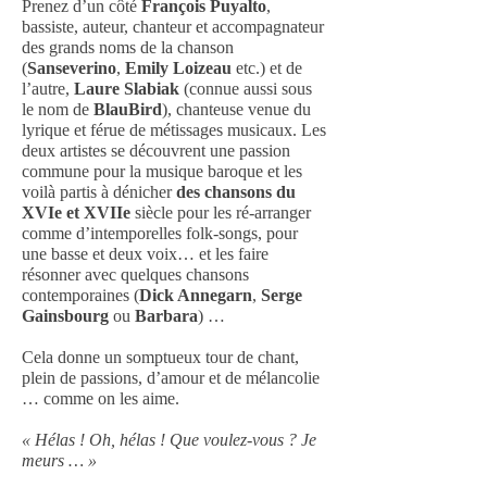
Prenez d’un côté
François Puyalto
,
bassiste, auteur, chanteur et accompagnateur
des grands noms de la chanson
(
Sanseverino
,
Emily Loizeau
etc.) et de
l’autre,
Laure Slabiak
(connue aussi sous
le nom de
BlauBird
), chanteuse venue du
lyrique et férue de métissages musicaux. Les
deux artistes se découvrent une passion
commune pour la musique baroque et les
voilà partis à dénicher
des chansons du
XVIe et XVIIe
siècle pour les ré-arranger
comme d’intemporelles folk-songs, pour
une basse et deux voix… et les faire
résonner avec quelques chansons
contemporaines (
Dick Annegarn
,
Serge
Gainsbourg
ou
Barbara
) …
Cela donne un somptueux tour de chant,
plein de passions, d’amour et de mélancolie
… comme on les aime.
« Hélas ! Oh, hélas ! Que voulez-vous ? Je
meurs … »