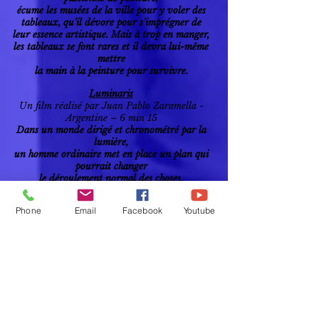
écume les musées de la ville pour y voler des
tableaux, qu’il dévore pour s’imprégner de
leur essence artistique. Mais à trop en manger,
les tableaux se font rares et il devra lui-même
mettre
la main à la peinture pour survivre.
Luminaris
Un film réalisé par Juan Pablo Zaramella -
Argentine – 6 min 15
Dans un monde dirigé et chronométré par la
lumière,
un homme ordinaire met en place un plan qui
pourrait changer
le déroulement normal des choses.
Les Fantastiques livres volants de M. Morris
Phone
Email
Facebook
Youtube
Lessmore
Un film réalisé par William Joyce et Brandon
Oldenburg - États Unis – 14 min 49
Alors que monsieur Morris Lessmore est en
train d’écrire ses mémoires
chez lui, une brusque tempête fait rage et
l’emporte dans un lointain pays où les livres
ont pris vie et lui racontent une grande
histoire…