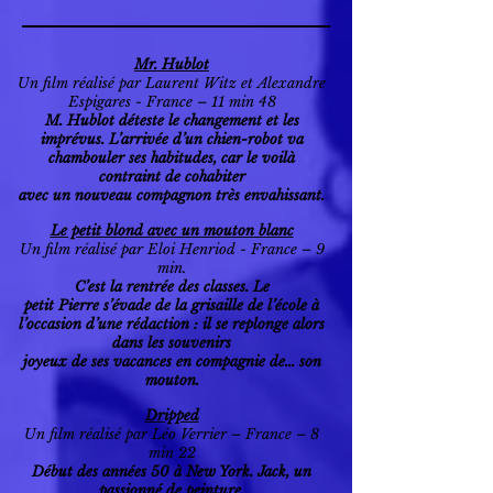
Mr. Hublot
Un film réalisé par Laurent Witz et Alexandre
Espigares - France – 11 min 48
M. Hublot déteste le changement et les
imprévus. L’arrivée d’un chien-robot va
chambouler ses habitudes, car le voilà
contraint de cohabiter
avec un nouveau compagnon très envahissant.
Le petit blond avec un mouton blanc
Un film réalisé par Eloi Henriod - France – 9
min.
C’est la rentrée des classes. Le
petit Pierre s’évade de la grisaille de l’école à
l’occasion d’une rédaction : il se replonge alors
dans les souvenirs
joyeux de ses vacances en compagnie de… son
mouton.
Dripped
Un film réalisé par Léo Verrier – France – 8
min 22
Début des années 50 à New York. Jack, un
passionné de peinture,