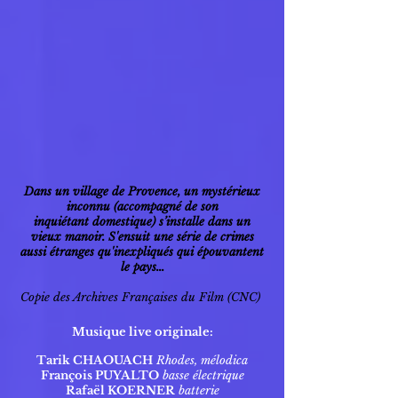
Dans un village de Provence, un mystérieux
inconnu
(accompagné de son
inquiétant domestique)
s’installe dans un
vieux manoir.
S'ensuit une série de crimes
aussi étranges qu'inexpliqués
qui épouvantent
le pays...
Copie des Archives Françaises du Film (CNC)
Musique live originale:
Tarik CHAOUACH
Rhodes, mélodica
François PUYALTO
basse électrique
Rafaël KOERNER
batterie