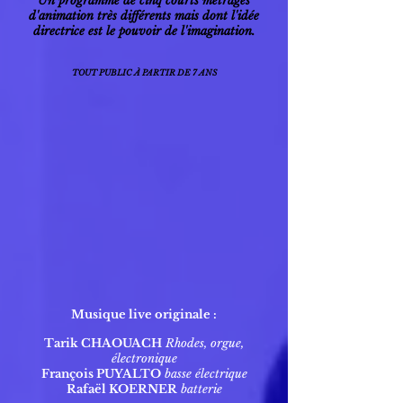
Un programme de cinq courts métrages
d'animation très différents mais dont l'idée
directrice est le pouvoir de l'imagination.
TOUT PUBLIC À PARTIR DE 7 ANS
Musique live originale :
Tarik CHAOUACH
Rhodes, orgue,
électronique
François PUYALTO
basse électrique
Rafaël KOERNER
batterie