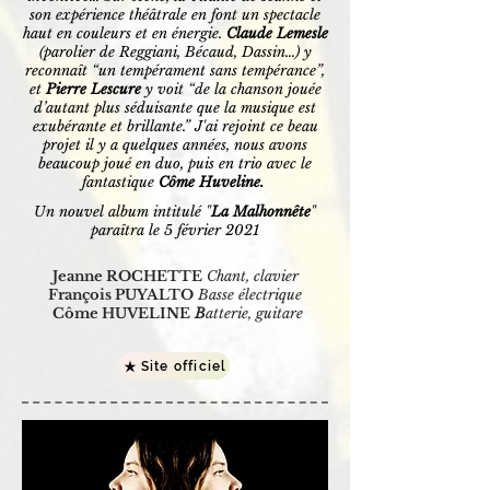
son expérience théâtrale en font un spectacle
haut en couleurs et en énergie.
Claude Lemesle
(parolier de Reggiani, Bécaud, Dassin…) y
reconnaît “un tempérament sans tempérance”,
et
Pierre Lescure
y voit “de la chanson jouée
d’autant plus séduisante que la musique est
exubérante et brillante.” J'ai rejoint ce beau
projet il y a quelques années, nous avons
beaucoup joué en duo, puis en trio avec le
fantastique
Côme Huveline.
Un nouvel album intitulé "
La Malhonnête
"
paraîtra le 5 février 2021
Jeanne ROCHETTE
Chant, clavier
François PUYALTO
Basse électrique
Côme HUVELINE
B
atterie, guitare
Site officiel