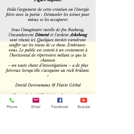
Voilà l’argument de cette création où l’énergie
flirte avec la poésie : Démuseler les icônes pour
mieux se les accaparer.
Sous l’imaginaire tutelle de feu Bashung,
l’incandescent
Dimoné
et l’ardent
Askehoug
sont réunis ici. Quelques invités viendront
souffer sur les tisons de ce show. Embrasez-
vous. Le public est convié à un croisement à
l’horizontal de répertoires mêlant ce que la
chanson
– un vaste chant d’investigations – a de plus
fiévreux lorsqu’elle s’acoquine au rock brûlant.
»
David Desreumaux & Flavie Girbal
Une création à l’initiative du magazine
Hexagone
en partenariat avec le
Théâtre
Antoine-Vitez
et
Ulysse Maison d’Artistes
.
Phone
Email
Facebook
Youtube
ASKEHOUG
Chant, guitare, clavier
DIMONÉ
Chant, guitare, trompette
Frantxoa ERREÇARET
B
atterie, chant
François PUYALTO
Basse électrique,
clavier, chant