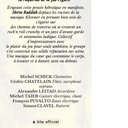
Érigeant cette pensée hébraïque en manifeste,
Horse Raddish
déplace les racines de la
musique Klezmer en prenant bien soin de
s’égarer sur
des chemins de traverse où se croisent un
rock’n roll crunchy et un jazz d’avant-garde
et néanmoins ludique. Collectif
d’improvisateurs avec
le plaisir du jeu pour seule ambition, le groupe
s’est construit une solide réputation sur scène.
Une musique du cœur qui contamine le corps,
à écouter et à danser, assis ou debout.
Michel SCHICK
Clarinettes
Cédric CHATELAIN
Flûte, saxophone
soprano
Alexandre LEITAO
Accordéon
Michel TAÏEB
Guitare électrique, chant
François PUYALTO
Basse électrique
Simon CLAVEL
B
atterie
Site officiel