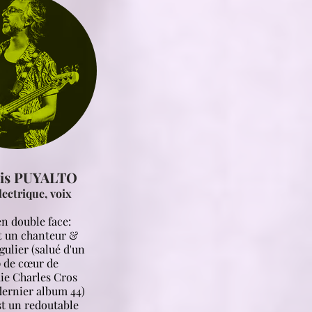
ois PUYALTO
lectrique, voix
n double face:
st un chanteur &
gulier (salué d'un
 de cœur de
ie Charles Cros
dernier album 44)
st un redoutable