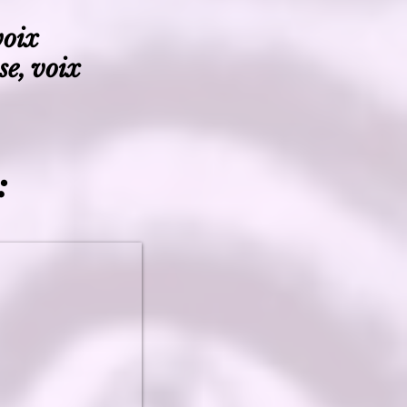
voix
se, voix
: