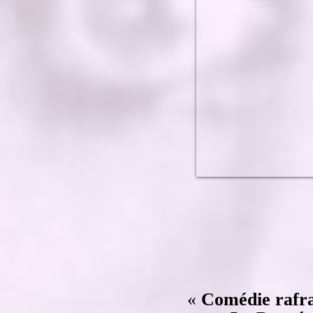
«
Comédie rafraî