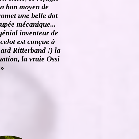
un bon moyen de
romet une belle dot
poupée mécanique...
 génial inventeur de
celot est conçue à
hard Ritterband !) la
uation, la vraie Ossi
»