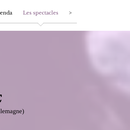
enda
Les spectacles
>
E
llemagne)