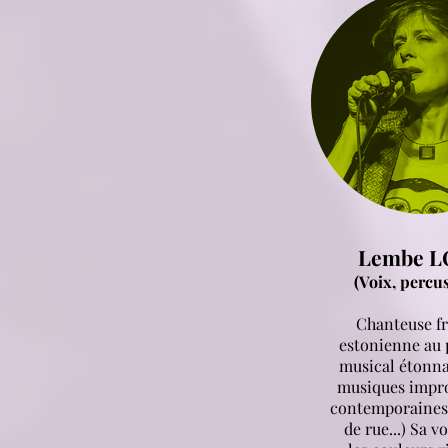
Lembe 
(Voix, percu
Chanteuse f
estonienne au 
musical étonna
musiques impro
contemporaines,
de rue...) Sa v