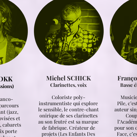
Michel SCHICK
Franç
LOKK
Clarinettes, voix
Basse é
ssions)
Coloriste poly-
Musicie
ranco-
instrumentiste qui explore
Pile, c’e
parcours
le sensible, le contre-chant
auteur sin
nt (jazz,
onirique de ses clarinettes
Coup
visées et
au son feutré est sa marque
l’Académ
 cabarets
de fabrique. Créateur de
pour son 
oix porte
projets (Les Enfants Des
Face, c’e