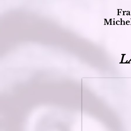
Fr
Miche
L