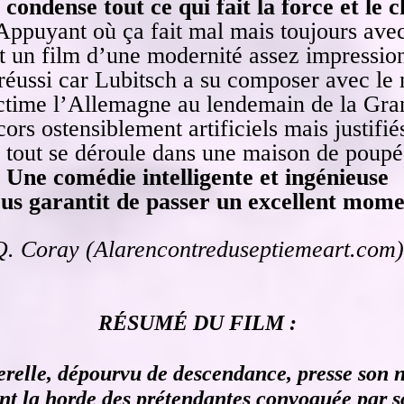
condense tout ce qui fait la force et le
 Appuyant où ça fait mal mais toujours ave
st un film d’une modernité assez impressio
s réussi car Lubitsch a su composer avec 
victime l’Allemagne au lendemain de la Gr
ors ostensiblement artificiels mais justifiés
 tout se déroule dans une maison de poupé
Une comédie intelligente et ingénieuse
ous garantit de passer un excellent mome
Q. Coray
(
Alarencontreduseptiemeart.com
)
RÉSUMÉ DU FILM :
relle, dépourvu de descendance, presse son n
nt la horde des prétendantes convoquée par so