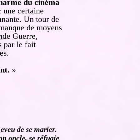
 charme du cinéma
c une certaine
nnante. Un tour de
le manque de moyens
ande Guerre,
 par le fait
es.
nt.
»
eveu de se marier.
n oncle, se réfugie