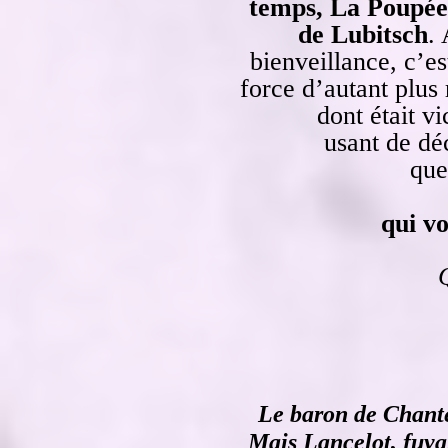
temps, La Poupée 
de Lubitsch
.
bienveillance, c’e
force d’autant plu
dont était 
usant de déc
que
qui v
Le baron de Chante
Mais Lancelot, fuya