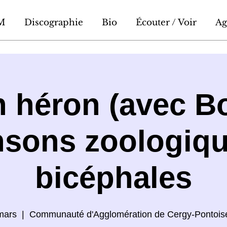
M
Discographie
Bio
Écouter / Voir
Ag
 héron (avec Bo
sons zoologiqu
bicéphales
mars
  |  
Communauté d'Agglomération de Cergy-Pontois