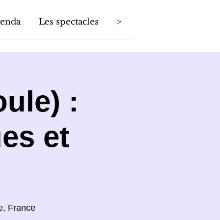
enda
Les spectacles
>
ule) :
es et
e, France